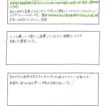
卒業式くす玉割 17
卒業式くす玉割 18
卒業式くす玉割 19
教習について
教習の流れ
教習車種
教習料金
教習プラン・コース
学校案内
アクセス