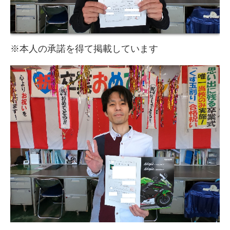
お問い合わせ
職員紹介
※本人の承諾を得て掲載しています
採用情報
高齢者講習
法人・企業講習について
園児・児童・学生向け
運転免許をお持ちの方向け
motorad alpha
卒業生の声