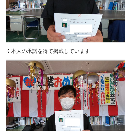
卒業式くす玉割 17
卒業式くす玉割 18
卒業式くす玉割 19
教習について
※本人の承諾を得て掲載しています
教習の流れ
教習車種
教習料金
教習プラン・コース
学校案内
アクセス