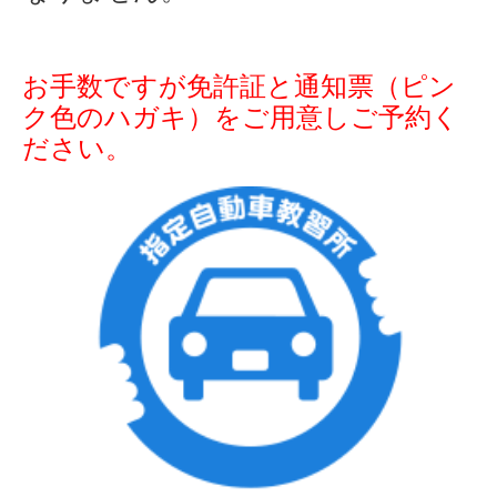
お問い合わせ
職員紹介
お手数ですが免許証と通知票（ピン
採用情報
ク色のハガキ）をご用意しご予約く
ださい。
高齢者講習
法人・企業講習について
園児・児童・学生向け
運転免許をお持ちの方向け
motorad alpha
卒業生の声