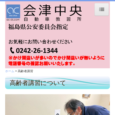
ホーム
お知らせ
入校手続き
卒業式くす玉割
卒業式くす玉割 2
ホーム
高齢者講習
卒業式くす玉割 3
高齢者講習について
卒業式くす玉割 4
卒業式くす玉割 5
卒業式くす玉割6