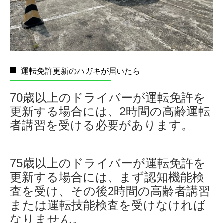
卒業式くす玉割 17
卒業式くす玉割 18
卒業式くす玉割 19
運転免許更新のハガキが届いたら
教習について
70歳以上のドライバーが運転免許を
教習の流れ
更新する場合には、2時間の高齢運転
教習車種
者講習を受ける必要があります。
教習料金
75歳以上のドライバーが運転免許を
教習プラン・コース
更新する場合には、まず認知機能検
学校案内
査を受け、その後2時間の高齢者講習
または運転技能検査を受けなければ
アクセス
なりません。